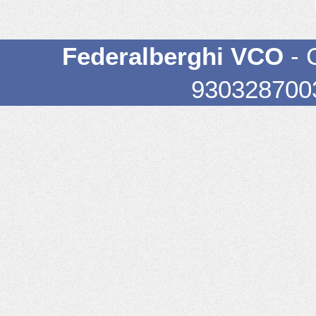
Federalberghi VCO
- 
93032870