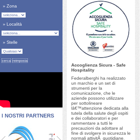
» Zona
» Località
» Stelle
Accoglienza Sicura - Safe
Hospitality
Federalberghi ha realizzato
un marchio e un set di
strumenti per la
comunicazione, che le
aziende possono utilizzare
per sottolineare
lâ€™attenzione dedicata alla
tutela della salute degli ospiti
I NOSTRI PARTNERS
e dei collaboratori e per
rammentare a tutti le
precauzioni da adottare al
fine di svolgere in sicurezza le
normali attivitÃ quotidiane.