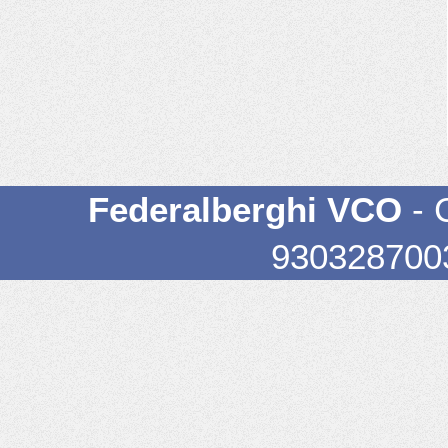
Federalberghi VCO
- 
93032870