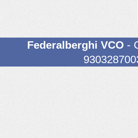
Federalberghi VCO
- 
93032870