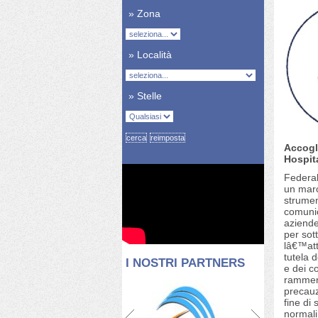
» Zona
» Località
» Stelle
Accogl
Hospita
Federal
un marc
strumen
comunic
aziende
per sot
lâ€™att
tutela d
I NOSTRI PARTNERS
e dei co
ramment
precauz
fine di 
normali