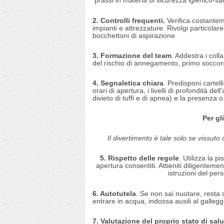
prassi in materia di sicurezza igienico-sani
2. Controlli frequenti.
Verifica costanteme
impianti e attrezzature. Rivolgi particolare 
bocchettoni di aspirazione.
3. Formazione del team
. Addestra i coll
del rischio di annegamento, primo soccor
4. Segnaletica chiara
. Predisponi cartelli
orari di apertura, i livelli di profondità de
divieto di tuffi e di apnea) e la presenza 
Per gli
Il divertimento è tale solo se vissut
5. Rispetto delle regole
. Utilizza la p
apertura consentiti. Attieniti diligentemen
istruzioni del pers
6. Autotutela
. Se non sai nuotare, resta d
entrare in acqua, indossa ausili al gallegg
7. Valutazione del proprio stato di salu