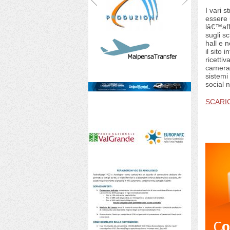
I vari 
essere u
lâ€™aff
sugli s
hall e n
il sito 
ricettiva
camera,
sistemi
social 
SCARIC