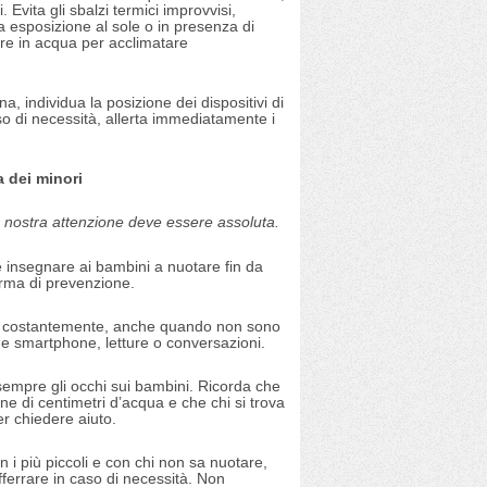
i. Evita gli sbalzi termici improvvisi,
 esposizione al sole o in presenza di
are in acqua per acclimatare
cina, individua la posizione dei dispositivi di
so di necessità, allerta immediatamente i
a dei minori
a nostra attenzione deve essere assoluta.
e insegnare ai bambini a nuotare fin da
orma di prevenzione.
ori costantemente, anche quando non sono
me smartphone, letture o conversazioni.
sempre gli occhi sui bambini. Ricorda che
e di centimetri d’acqua e che chi si trova
er chiedere aiuto.
n i più piccoli e con chi non sa nuotare,
ferrare in caso di necessità. Non