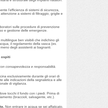
taria e strutturale degli impianti natatori.
nte l’efficienza di sistemi di sicurezza,
attenzione a sistemi di filtraggio, griglie e
aboratori sulle procedure di prevenzione
so e gestione delle emergenze.
 multilingue ben visibili che indichino gli
ll'acqua, il regolamento della vasca (es.
o meno degli assistenti ai bagnanti.
 ospiti
o con consapevolezza e responsabilità.
iscina esclusivamente durante gli orari di
te alle indicazioni della segnaletica e alle
onale di vigilanza.
ove tocchi il fondo con i piedi. Prima di
iamento (braccioli, salvagente, etc.).
te.
Non entrare in acqua se sei affaticato,