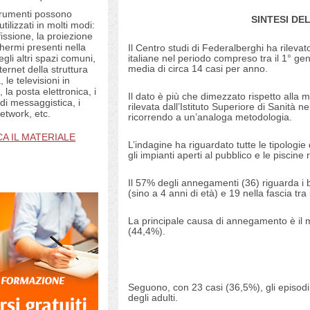
strumenti possono
SINTESI DE
tilizzati in molti modi:
issione, la proiezione
chermi presenti nella
Il Centro studi di Federalberghi ha rileva
italiane nel periodo compreso tra il 1° g
egli altri spazi comuni,
media di circa 14 casi per anno.
internet della struttura
, le televisioni in
 la posta elettronica, i
Il dato è più che dimezzato rispetto alla
 di messaggistica, i
rilevata dall’Istituto Superiore di Sanità
network, etc.
ricorrendo a un’analoga metodologia.
A IL MATERIALE
L’indagine ha riguardato tutte le tipologie 
gli impianti aperti al pubblico e le piscine r
Il 57% degli annegamenti (36) riguarda i b
(sino a 4 anni di età) e 19 nella fascia tra
La principale causa di annegamento è il 
(44,4%).
Seguono, con 23 casi (36,5%), gli episodi 
degli adulti.