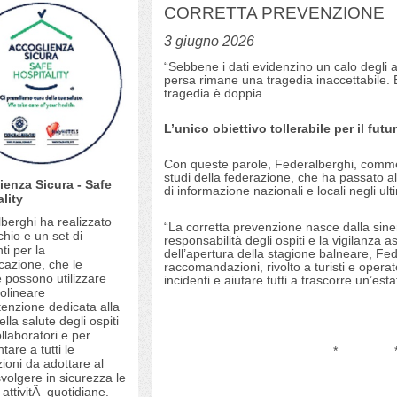
CORRETTA PREVENZIONE
3 giugno 2026
“Sebbene i dati evidenzino un calo degli a
persa rimane una tragedia inaccettabile. 
tragedia è doppia.
L’unico obiettivo tollerabile per il fut
Con queste parole, Federalberghi, commen
studi della federazione, che ha passato al 
ienza Sicura - Safe
di informazione nazionali e locali negli ult
lity
berghi ha realizzato
“La corretta prevenzione nasce dalla siner
hio e un set di
responsabilità degli ospiti e la vigilanza as
ti per la
dell’apertura della stagione balneare, Fed
azione, che le
raccomandazioni, rivolto a turisti e operat
 possono utilizzare
incidenti e aiutare tutti a trascorre un’est
tolineare
enzione dedicata alla
ella salute degli ospiti
llaboratori e per
are a tutti le
*
ioni da adottare al
svolgere in sicurezza le
 attivitÃ quotidiane.