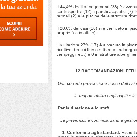
Il 44,4% degli annegamenti (28) è avvenuto
centri sportivi (12), i parchi acquatici (7), 
termali (2) e le piscine delle strutture ric
Il 28,6% dei casi (18) si è verificato in pi
proprietà o in affitto).
Un ulteriore 27% (17) è avvenuto in piscine
ricettive, tra cui 9 in strutture extralberg
campeggi, etc.) e 8 in strutture alberghier
12 RACCOMANDAZIONI PER U
Una corretta prevenzione nasce dalla sin
la responsabilità degli ospiti e la
Per la direzione e lo staff
La prevenzione comincia da una gestio
1. Conformità agli standard.
Rispett