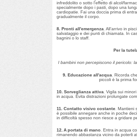
infreddolito o sotto l'effetto di alcol/farmac
specialmente dopo i pasti, dopo una lunga
cardiopatie. Fai una doccia prima di entr
gradualmente il corpo.
8. Pronti all'emergenza
. All’arrivo in pis
salvataggio e dei punti di chiamata. In ca
bagnini o lo staff.
Per la tutel
I bambini non percepiscono il pericolo: l
9. Educazione all'acqua
. Ricorda ch
piccoli è la prima f
10. Sorveglianza attiva
. Vigila sui min
in acqua. Evita distrazioni prolungate co
11. Contatto visivo costante
. Mantieni 
è possibile annegare anche in poche decin
in difficoltà spesso non riesce a gridare p
12. A portata di mano
. Entra in acqua co
rimanendo abbastanza vicino da poterli af