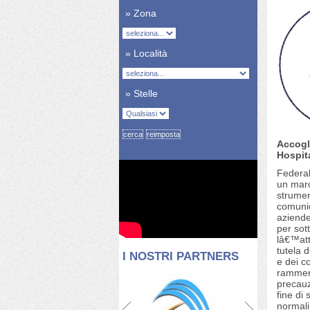
» Zona
» Località
» Stelle
Accogl
Hospita
Federal
un marc
strumen
comunic
aziende
per sot
lâ€™att
tutela d
I NOSTRI PARTNERS
e dei co
ramment
precauz
fine di 
normali