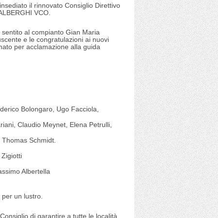
sediato il rinnovato Consiglio Direttivo
DERALBERGHI VCO.
ro sentito al compianto Gian Maria
scente e le congratulazioni ai nuovi
rmato per acclamazione alla guida
Federico Bolongaro, Ugo Facciola,
ani, Claudio Meynet, Elena Petrulli,
o, Thomas Schmidt.
Zigiotti
ssimo Albertella
a per un lustro.
onsiglio di garantire a tutte le località