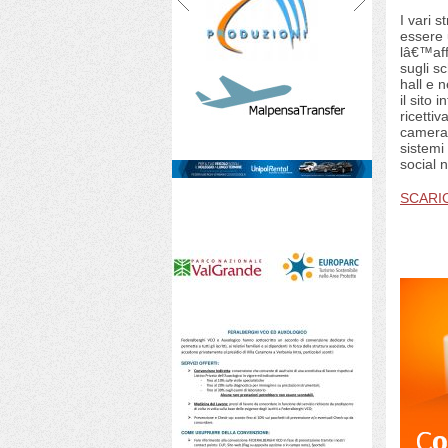
I vari 
essere u
lâ€™aff
sugli s
hall e n
il sito 
ricettiva
camera,
sistemi
social 
SCARIC