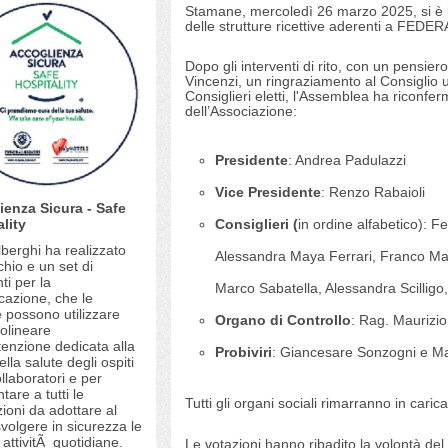
Stamane, mercoledì 26 marzo 2025, si è in
delle strutture ricettive aderenti a FE
Dopo gli interventi di rito, con un pensie
Vincenzi, un ringraziamento al Consiglio u
Consiglieri eletti, l'Assemblea ha riconfe
dell’Associazione:
Presidente
: Andrea Padulazzi
Vice Presidente
: Renzo Rabaioli
ienza Sicura - Safe
lity
Consiglieri (
in ordine alfabetico): 
berghi ha realizzato
Alessandra Maya Ferrari, Franco Mari
hio e un set di
ti per la
Marco Sabatella, Alessandra Scillig
azione, che le
 possono utilizzare
Organo di Controllo
: Rag. Maurizio 
tolineare
enzione dedicata alla
Probiviri
: Giancesare Sonzogni e Ma
ella salute degli ospiti
llaboratori e per
are a tutti le
Tutti gli organi sociali rimarranno in caric
ioni da adottare al
svolgere in sicurezza le
 attivitÃ quotidiane.
Le votazioni hanno ribadito la volontà del C