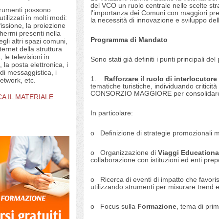
del VCO un ruolo centrale nelle scelte str
strumenti possono
l'importanza dei Comuni con maggiori pr
tilizzati in molti modi:
la necessità di innovazione e sviluppo dell'
issione, la proiezione
chermi presenti nella
Programma di Mandato
egli altri spazi comuni,
internet della struttura
, le televisioni in
Sono stati già definiti i punti principali 
 la posta elettronica, i
 di messaggistica, i
1.
Rafforzare il ruolo di interlocuto
network, etc.
tematiche turistiche, individuando criticità
CONSORZIO MAGGIORE per consolidare e mi
A IL MATERIALE
In particolare:
o
Definizione di strategie promozionali m
o
Organizzazione di
Viaggi Educationa
collaborazione con istituzioni ed enti prep
o
Ricerca di eventi di impatto che favorisc
utilizzando strumenti per misurare trend e f
o
Focus sulla
Formazione
, tema di prim