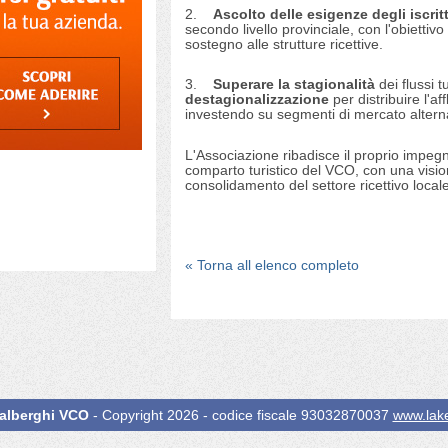
2.
Ascolto delle esigenze degli iscritt
secondo livello provinciale, con l'obiettivo
sostegno alle strutture ricettive.
3.
Superare la stagionalità
dei flussi t
destagionalizzazione
per distribuire l'aff
investendo su segmenti di mercato alternat
L'Associazione ribadisce il proprio impegn
comparto turistico del VCO, con una vision
consolidamento del settore ricettivo locale
« Torna all elenco completo
alberghi VCO
- Copyright 2026 - codice fiscale 93032870037
www.lake