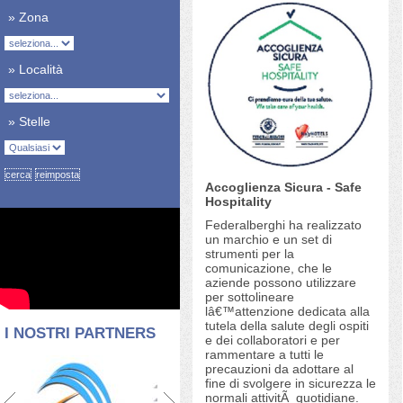
» Zona
» Località
» Stelle
Accoglienza Sicura - Safe
Hospitality
Federalberghi ha realizzato
un marchio e un set di
strumenti per la
comunicazione, che le
aziende possono utilizzare
per sottolineare
lâ€™attenzione dedicata alla
tutela della salute degli ospiti
I NOSTRI PARTNERS
e dei collaboratori e per
rammentare a tutti le
precauzioni da adottare al
fine di svolgere in sicurezza le
normali attivitÃ quotidiane.